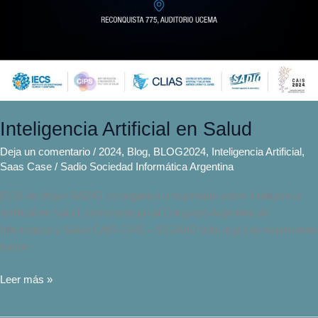
Inteligencia Artificial en Salud
Deja un comentario
/
2024
,
Blog
,
BLOG2024
,
Inteligencia Artificial
,
Saas Case
/
Sadio Sociedad Informática Argentina
El 16 de Mayo SADIO co-organizó una jornada sobre Inteligencia
Artificial en Salud, como anticipo al Congreso Argentino de
Informatica y Salud CAIS CAIS – 53 JAIIO (clei.org) Los expositores
fueron:
Leer más »