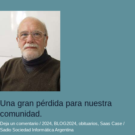
Una
gran
pérdida
para
nuestra
comunidad.
Una gran pérdida para nuestra
comunidad.
Deja un comentario
/
2024
,
BLOG2024
,
obituarios
,
Saas Case
/
Sadio Sociedad Informática Argentina