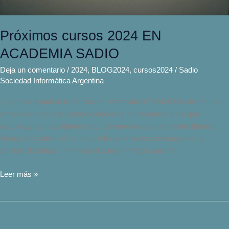
Próximos cursos 2024 EN
ACADEMIA SADIO
Deja un comentario
/
2024
,
BLOG2024
,
cursos2024
/
Sadio
Sociedad Informática Argentina
¿Quieres impulsar tu carrera en informática? SADIO te ofrece una
amplia variedad de cursos diseñados por expertos para que
adquieras las habilidades más demandadas del mercado laboral.
Desde programación y desarrollo web hasta ciberseguridad y
análisis de datos, ¡tenemos el curso perfecto para ti!
Leer más »