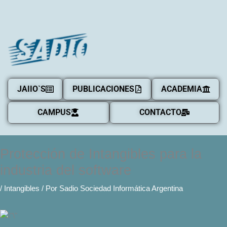
JAIIO`S
PUBLICACIONES
ACADEMIA
CAMPUS
CONTACTO
Protección de Intangibles para la
industria del software
/
Intangibles
/ Por
Sadio Sociedad Informática Argentina