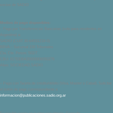
socios de SADIO
Medios de pago disponibles:
– Pago por Transferencias Bancarias (solo para residentes en
Argentina) a:
SADIO (CUIT 30-64931218-0)
BBVA – Sucursal 330 Tribunales
Cta. Cte. Pesos: 502/7
CBU: 0170330420000000050276
Alias: SOCIEDAD.SADIO
– Pago con Tarjeta de crédito/débito (Visa, Master o Cabal). Solicitar
el botón de pago correspondiente a
informacion@publicaciones.sadio.org.ar